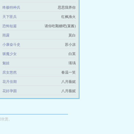
终极特种兵
思思我养你
天下匪兵
红枫渔火
恐怖短篇
请你吃颗糖吧(菓酱)
雨露
莫白
小康奋斗史
苏小凉
驱魔少女
白英
魅娃
瑛瑀
庶女悠然
春温一笑
花月佳期
八月薇妮
花好孕圆
八月薇妮
者欣赏。