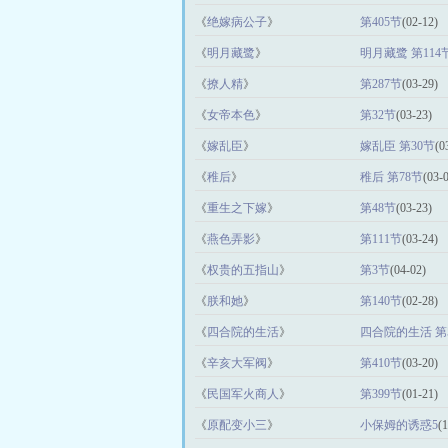
《
绝嫁病公子
》
第405节
(02-12)
《
明月藏鹭
》
明月藏鹭 第114
《
撩人精
》
第287节
(03-29)
《
女帝本色
》
第32节
(03-23)
《
嫁乱臣
》
嫁乱臣 第30节
(0
《
稚后
》
稚后 第78节
(03-
《
重生之下嫁
》
第48节
(03-23)
《
燕色弄影
》
第111节
(03-24)
《
权贵的五指山
》
第3节
(04-02)
《
朕和她
》
第140节
(02-28)
《
四合院的生活
》
四合院的生活 第5
《
辛亥大军阀
》
第410节
(03-20)
《
民国军火商人
》
第399节
(01-21)
《
原配变小三
》
小保姆的诱惑5
(