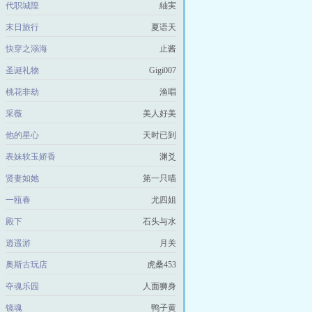
代职城隍
紬実
末日旅行
夏语天
快穿之溺海
止酱
圣诞礼物
Gigi007
桃花非劫
渔唱
采薇
美人好美
他的星心
天时已到
表妹软玉娇香
渊爻
贤妻如她
第一只喵
一瓯春
尤四姐
殿下
石头与水
逍遥游
月关
奥斯古玩店
虎桑453
夺魂乐园
人面狮身
镜魂
鸭子黄