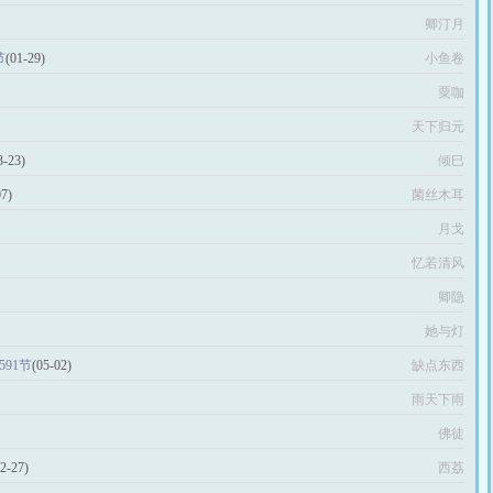
卿汀月
节
(01-29)
小鱼卷
粟咖
天下归元
3-23)
倾巳
07)
菌丝木耳
月戈
忆若清风
卿隐
她与灯
91节
(05-02)
缺点东西
雨天下雨
佛徒
12-27)
西荔