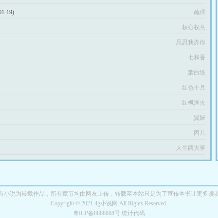
01-19)
疏璟
权心权意
思思我养你
七和香
萧白练
红色十月
红枫渔火
翼妖
丙儿
人生两大事
有小说为转载作品，所有章节均由网友上传，转载至本站只是为了宣传本书让更多读
Copyright © 2021 4g小说网 All Rights Reserved.
粤ICP备8888888号 统计代码