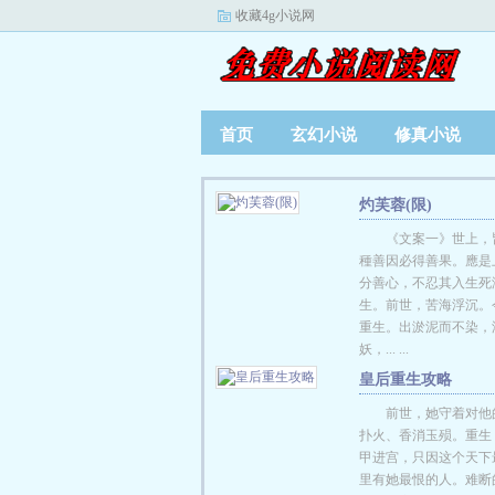
收藏4g小说网
首页
玄幻小说
修真小说
灼芙蓉(限)
《文案一》世上，
種善因必得善果。應是
分善心，不忍其入生死
生。前世，苦海浮沉。
重生。出淤泥而不染，
妖，... ...
皇后重生攻略
前世，她守着对他
扑火、香消玉殒。重生
甲进宫，只因这个天下
里有她最恨的人。难断