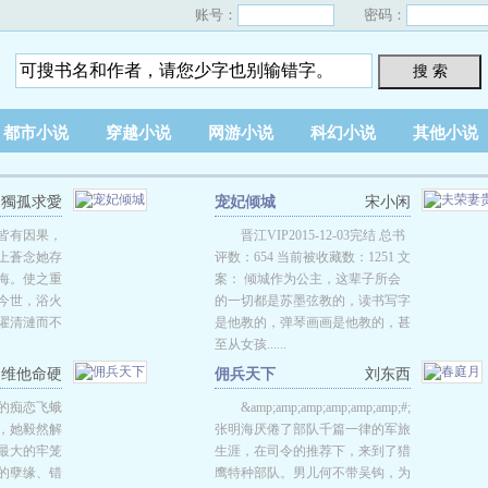
账号：
密码：
搜 索
都市小说
穿越小说
网游小说
科幻小说
其他小说
獨孤求愛
宠妃倾城
宋小闲
皆有因果，
晋江VIP2015-12-03完结 总书
上蒼念她存
评数：654 当前被收藏数：1251 文
海。使之重
案： 倾城作为公主，这辈子所会
今世，浴火
的一切都是苏墨弦教的，读书写字
濯清漣而不
是他教的，弹琴画画是他教的，甚
至从女孩......
维他命硬
佣兵天下
刘东西
的痴恋飞蛾
&amp;amp;amp;amp;amp;amp;#;&amp;amp;amp
，她毅然解
张明海厌倦了部队千篇一律的军旅
最大的牢笼
生涯，在司令的推荐下，来到了猎
的孽缘、错
鹰特种部队。男儿何不带吴钩，为