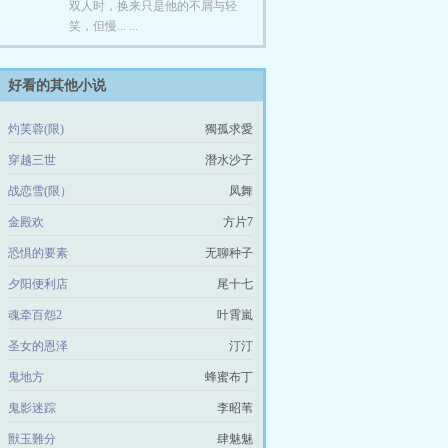
双人时，换来只是他的不屑与轻
笑，但慢... ...
好看的其他小说
灼芙蓉(限)
獨孤求愛
穿越三世
潛水沙子
战恋雪(限）
凤舞
金殿欢
方片7
恐惧的要素
无聊种子
夕阳便利店
尾十七
魂牵百怨2
叶霄嵐
圣女的恩泽
汀汀
鬼地方
蜂蜜布丁
鬼影迷踪
李昭苇
獸玉難分
肆魅魅