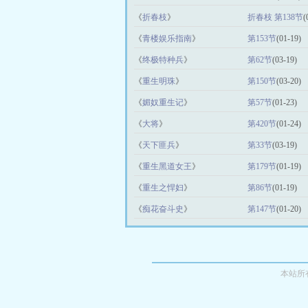
《
折春枝
》
折春枝 第138节
(
《
青楼娱乐指南
》
第153节
(01-19)
《
终极特种兵
》
第62节
(03-19)
《
重生明珠
》
第150节
(03-20)
《
媚奴重生记
》
第57节
(01-23)
《
大将
》
第420节
(01-24)
《
天下匪兵
》
第33节
(03-19)
《
重生黑道女王
》
第179节
(01-19)
《
重生之悍妇
》
第86节
(01-19)
《
痴花奋斗史
》
第147节
(01-20)
本站所