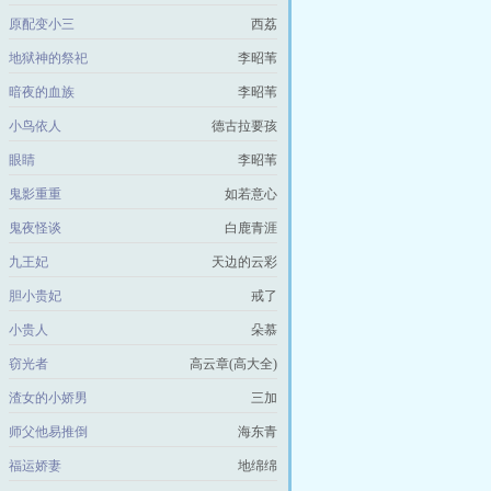
原配变小三
西荔
地狱神的祭祀
李昭苇
暗夜的血族
李昭苇
小鸟依人
德古拉要孩
眼睛
李昭苇
鬼影重重
如若意心
鬼夜怪谈
白鹿青涯
九王妃
天边的云彩
胆小贵妃
戒了
小贵人
朵慕
窃光者
高云章(高大全)
渣女的小娇男
三加
师父他易推倒
海东青
福运娇妻
地绵绵