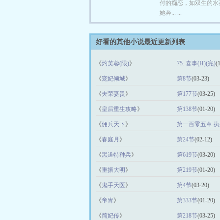
付的痴恋，如双生的水
她奔... ...
好看的其他小说最近更新列表
《
灼芙蓉(限)
》
75. 喜事(H)(完)
(
《
宠妃倾城
》
第8节
(03-23)
《
夫荣妻贵
》
第177节
(03-25)
《
皇后重生攻略
》
第138节
(01-20)
《
佣兵天下
》
第一百零五章 
《
春庭月
》
第24节
(02-12)
《
黑道特种兵
》
第619节
(03-20)
《
重振大明
》
第219节
(01-20)
《
鬼手天医
》
第4节
(03-20)
《
帝胄
》
第333节
(01-20)
《
简妃传
》
第218节
(03-25)