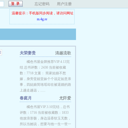
忘记密码
用户注册
温馨提示：手机版同步阅读，请访问网址
m.4g.re
夫荣妻贵
清越流歌
橘色书屋金牌推荐VIP.4.13完
结 总书评数：2430 当前被收藏
数：7718 文案： 简家姑娘不愁
嫁，身旁堂姐堂妹个个说定如意亲
事，四姑娘简珞瑶却在被退婚的路
上越走越远，......
春庭月
尤阡爱
;amp;amp;amp;#;
橘色书屋VIP.3.10完结，总书
评数：1716 当前被收藏数：1833
他放浪形骸，身边温香软玉无数，
所以当她说，想要与他一生一世一