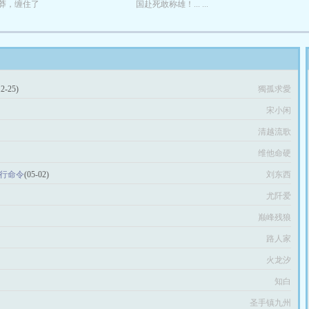
莽，缠住了
国赴死敢称雄！... ...
12-25)
獨孤求愛
宋小闲
清越流歌
维他命硬
执行命令
(05-02)
刘东西
尤阡爱
巅峰残狼
路人家
火龙汐
知白
圣手镇九州