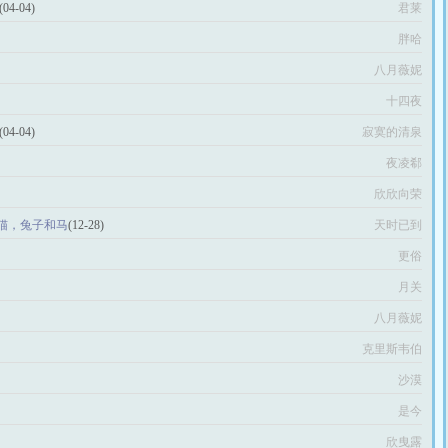
(04-04)
君莱
胖哈
八月薇妮
十四夜
(04-04)
寂寞的清泉
夜凌郗
欣欣向荣
熊猫，兔子和马
(12-28)
天时已到
更俗
月关
八月薇妮
克里斯韦伯
沙漠
是今
欣曳露