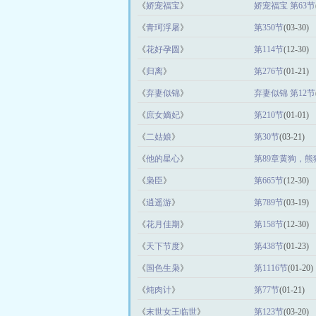
《
娇宠福宝
》
娇宠福宝 第63节
《
青珂浮屠
》
第350节
(03-30)
《
花好孕圆
》
第114节
(12-30)
《
归离
》
第276节
(01-21)
《
弃妻似锦
》
弃妻似锦 第12节
《
庶女嫡妃
》
第210节
(01-01)
《
二姑娘
》
第30节
(03-21)
《
他的星心
》
第89章黄狗，
《
枭臣
》
第665节
(12-30)
《
逍遥游
》
第789节
(03-19)
《
花月佳期
》
第158节
(12-30)
《
天下节度
》
第438节
(01-23)
《
国色生枭
》
第1116节
(01-20)
《
炖肉计
》
第77节
(01-21)
《
末世女王临世
》
第123节
(03-20)